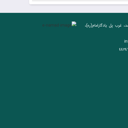
د، غرب پل يادگار‌امام(ره)‌،
i