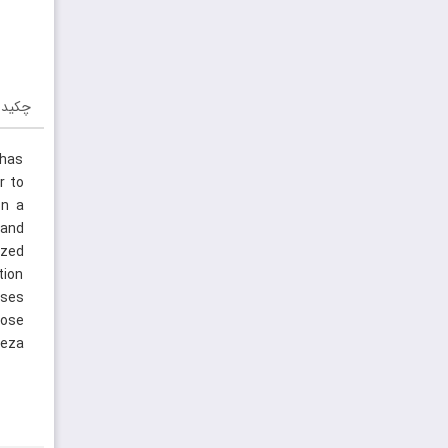
چکیده
 has
r to
on a
 and
ized
tion
sses
hose
Reza