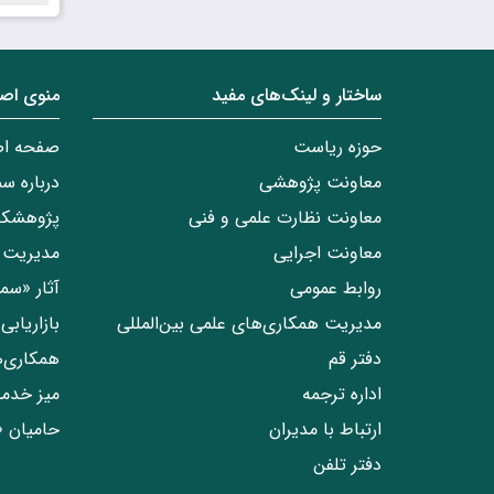
ساختار‌‌ و‌‌ لینک‌های مفید
منوی اص
حوزه ریاست
صفحه ا
معاونت پژوهشی
درباره س
معاونت نظارت علمی و فنی
پژوهشکد
معاونت اجرایی
مدیریت 
روابط عمومی
آثار «س
مدیریت همکاری‌های علمی بین‌المللی
بازاریاب
دفتر قم
همکاری‌
اداره ترجمه
میز خدم
ارتباط با مدیران
حامیان 
دفتر تلفن