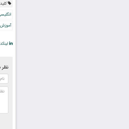
کلیدو
انگلیس
آموزش 
لینکد
نظر ش