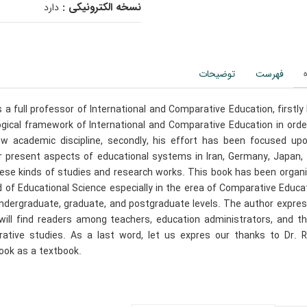
نسخه الکترونیکی :
دارد
فهرست
توضیحات
a full professor of International and Comparative Education, firstly
ogical framework of International and Comparative Education in orde
ew academic discipline, secondly, his effort has been focused up
 present aspects of educational systems in Iran, Germany, Japan,
these kinds of studies and research works. This book has been organ
ld of Educational Science especially in the erea of Comparative Educa
undergraduate, graduate, and postgraduate levels. The author expre
will find readers among teachers, education administrators, and t
tive studies. As a last word, let us expres our thanks to Dr. 
ook as a textbook.