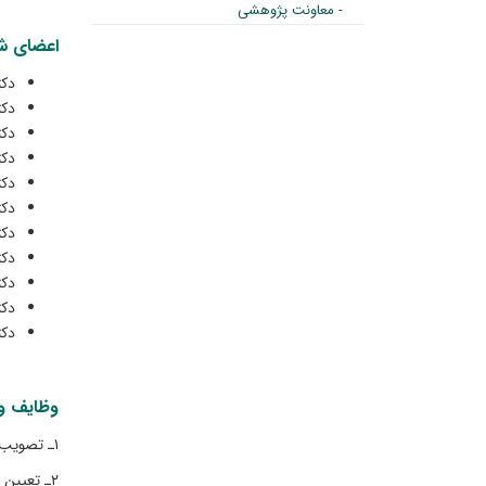
- معاونت پژوهشی
اعضای شو
دکت
دکت
دکت
دکت
دکت
دکت
دکت
دکت
دک
دک
دک
وظایف و 
۱ـ تصویب آیین‌نامه داخلی شورا؛
۲ـ تعیین خط مشی و برنامه‌های علمی و پ‍‍ژوهشی «سازمان» در چارچوب سیاست‌ها و مصوبات «وزارت»؛