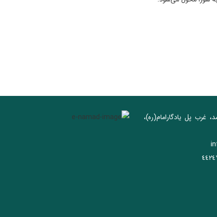
د، غرب پل يادگار‌امام(ره)‌،
i