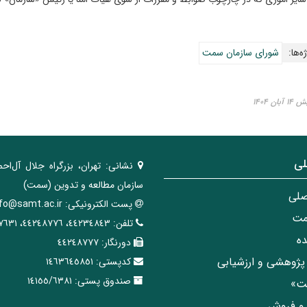
ه‌ها:
شورای سازمان سمت
ن ۱۴۰۴
لی
نشانی:
تهران، ‌بزرگراه ‌جلال آل‌احم
سازمان مطالعه و تدوین‌ (سمت)
صلی
پست الکترونیکی:
nfo@samt.ac.ir
مت
تلفن:
٤٤٢٣٤٨٤٣، ٤٤٢٤٨٧٧٦، ٤٤٢٤٧٦٣١
ه
دورنگار:
٤٤٢٤٨٧٧٧
پژوهشی و ارزشیابی
کدپستی:
١٤٦٣٦٤٥٨٥١
صندوق پستی:
١٤١٥٥/٦٣٨١
مت»
ی و فروش