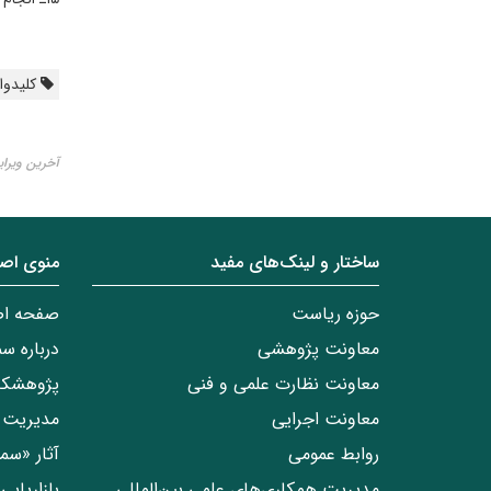
کلیدواژ
آخرین ویرایش ۱۴ آبا
ساختار‌‌ و‌‌ لینک‌های مفید
منوی اص
حوزه ریاست
صفحه ا
معاونت پژوهشی
درباره س
معاونت نظارت علمی و فنی
پژوهشکد
معاونت اجرایی
مدیریت 
روابط عمومی
آثار «س
مدیریت همکاری‌های علمی بین‌المللی
بازاریاب