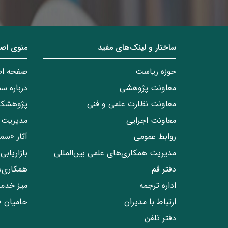
ساختار‌‌ و‌‌ لینک‌های مفید
منوی اص
حوزه ریاست
صفحه ا
معاونت پژوهشی
درباره س
معاونت نظارت علمی و فنی
پژوهشکد
معاونت اجرایی
مدیریت 
روابط عمومی
آثار «س
مدیریت همکاری‌های علمی بین‌المللی
بازاریاب
دفتر قم
همکاری‌
اداره ترجمه
میز خدم
ارتباط با مدیران
حامیان 
دفتر تلفن