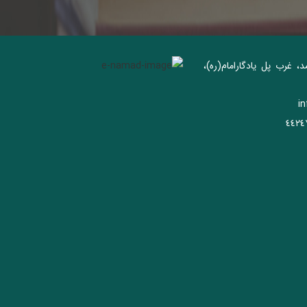
د، غرب پل يادگار‌امام(ره)‌،
i