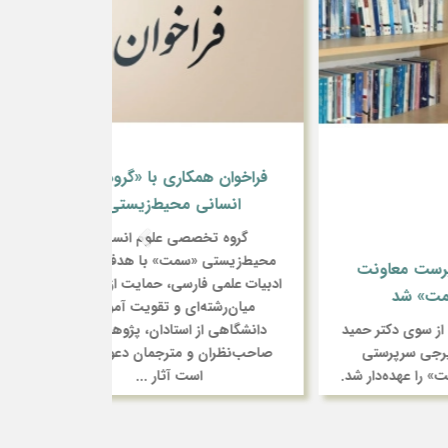
تشکیل شر
فراخوان همکاری با «گروه علوم
انسانی محیط‌زیستی»
گام راهبر
گروه تخصصی علوم انسانی
مشارکت 
محیط‌زیستی «سمت» با هدف توسعه
نت
ادبیات علمی فارسی، حمایت از مطالعات
«سمت» با 
میان‌رشته‌ای و تقویت آموزش
تعاونی خدم
 حمید
دانشگاهی از استادان، پژوهشگران،
تازه‌ای برا
تی
صاحب‌نظران و مترجمان دعوت کرده
مالی، تقویت
ر شد.
است آثار ...
نظام‌من