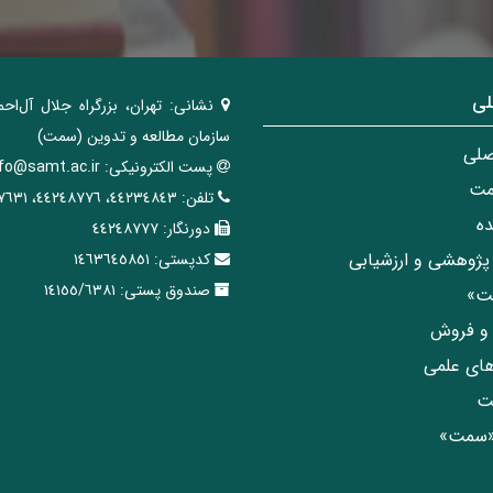
لی
نشانی:
تهران، ‌بزرگراه ‌جلال آل‌احم
سازمان مطالعه و تدوین‌ (سمت)
صلی
پست الکترونیکی:
nfo@samt.ac.ir
مت
تلفن:
٤٤٢٣٤٨٤٣، ٤٤٢٤٨٧٧٦، ٤٤٢٤٧٦٣١
ه
دورنگار:
٤٤٢٤٨٧٧٧
پژوهشی و ارزشیابی
کدپستی:
١٤٦٣٦٤٥٨٥١
صندوق پستی:
١٤١٥٥/٦٣٨١
مت»
ی و فروش
های علمی
ت
«سمت»