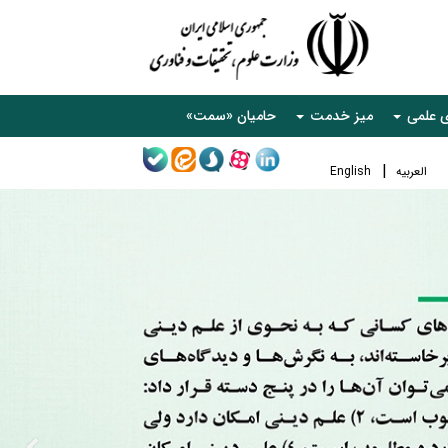
ی علمی
میز خدمت
حامیان «سمت»
العربیه
English