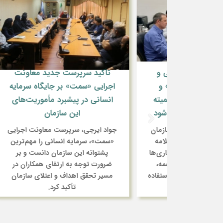
 علمی و
تأکید سرپرست جدید معاونت
 «سمت» و
اجرایی «سمت» بر جایگاه سرمایه
ائی/ کمیته
انسانی در پیشبرد مأموریت‌های
ل می‌شود
این سازمان
سرپ
ان «سازمان
جواد ایرجی، سرپرست معاونت اجرایی
شگاه علامه
«سمت»، سرمایه انسانی را مهم‌ترین
عه همکاری‌ها
پشتوانه این سازمان دانست و بر
دک
ک، ترجمه،
ضرورت توجه به ارتقای همکاران در
طی ح
زیع و استفاده
مسیر تحقق اهداف و اعتلای سازمان
را ب
ن ...
تأکید کرد.
علم