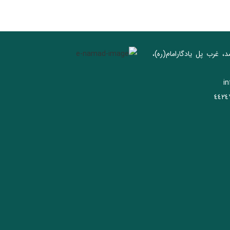
د، غرب پل يادگار‌امام(ره)‌،
i