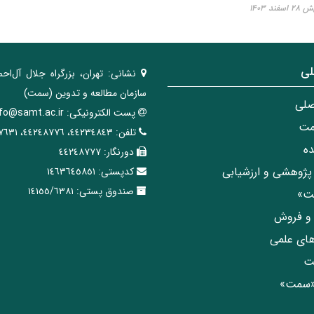
ند ۱۴۰۳
لی
نشانی:
تهران، ‌بزرگراه ‌جلال آل‌احم
سازمان مطالعه و تدوین‌ (سمت)
صلی
پست الکترونیکی:
nfo@samt.ac.ir
مت
تلفن:
٤٤٢٣٤٨٤٣، ٤٤٢٤٨٧٧٦، ٤٤٢٤٧٦٣١
ه
دورنگار:
٤٤٢٤٨٧٧٧
پژوهشی و ارزشیابی
کدپستی:
١٤٦٣٦٤٥٨٥١
صندوق پستی:
١٤١٥٥/٦٣٨١
مت»
ی و فروش
های علمی
ت
«سمت»