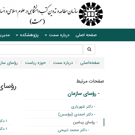
صفحه اصلی
درباره سمت
پژوهشکده
مدیری
جستجو
جستجو
در
سایت
صفحه‌اصلی
درباره سمت
حوزه ریاست
رؤسای سازم
صفحات مرتبط
رؤسای
- رؤسای سازمان
- دکتر شهریاری
- دکتر احمدی (مؤسس)
دکت
- رؤسای پیشین
دکتر
- دکتر محمد ذبیحی