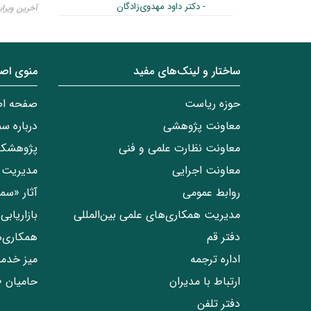
- دکتر داود مهدوی‌زادگان
آخرین ویرایش ۲۸ اسف
ساختار‌‌ و‌‌ لینک‌های مفید
منوی اص
حوزه ریاست
صفحه ا
معاونت پژوهشی
درباره س
معاونت نظارت علمی و فنی
پژوهشکد
معاونت اجرایی
مدیریت 
روابط عمومی
آثار «س
مدیریت همکاری‌های علمی بین‌المللی
بازاریاب
دفتر قم
همکاری‌
اداره ترجمه
میز خدم
ارتباط با مدیران
حامیان 
دفتر تلفن