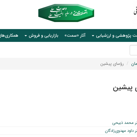
ت پژوهشی و ارزشیابی
آثار «سمت»
بازاریابی و فروش
همکاری‌ها
ان
رؤسای پیشین
 پیشین
ر محمد ذبیحی
 داود مهدوی‌زادگان