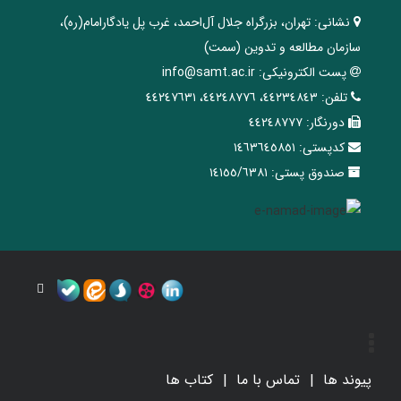
نشانی:
تهران، ‌بزرگراه ‌جلال آل‌احمد، غرب پل يادگار‌امام(ره)‌،
سازمان مطالعه و تدوین‌ (سمت)
پست الکترونیکی:
info@samt.ac.ir
تلفن:
٤٤٢٣٤٨٤٣، ٤٤٢٤٨٧٧٦، ٤٤٢٤٧٦٣١
دورنگار:
٤٤٢٤٨٧٧٧
کدپستی:
١٤٦٣٦٤٥٨٥١
صندوق پستی:
١٤١٥٥/٦٣٨١
پیوند ها
تماس با ما
کتاب ها