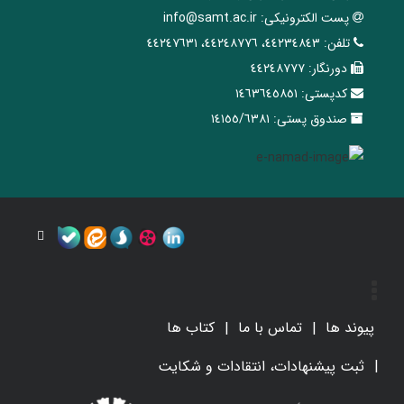
پست الکترونیکی:
info@samt.ac.ir
تلفن:
٤٤٢٣٤٨٤٣، ٤٤٢٤٨٧٧٦، ٤٤٢٤٧٦٣١
دورنگار:
٤٤٢٤٨٧٧٧
کدپستی:
١٤٦٣٦٤٥٨٥١
صندوق پستی:
١٤١٥٥/٦٣٨١
پیوند ها
تماس با ما
کتاب ها
ثبت پیشنهادات، انتقادات و شکایت