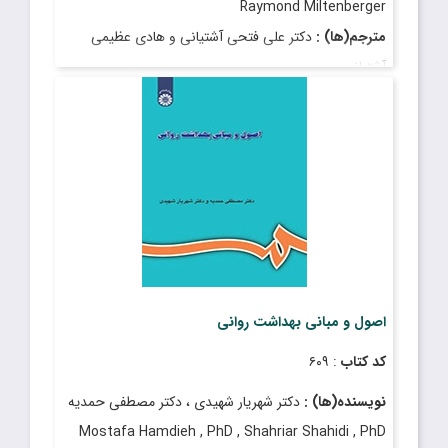
Raymond Miltenberger
مترجم(ها) :
دکتر علی فتحی آشتیانی و هادی عظیمی
آشتیانی
Ali Fathi Ashtiani , PhD Hadi Azimi Ashtiani
قیمت
: ۱۱۰٬۰۰۰ ریال
تاریخ انتشار
: فروردین ۱۳۹۳
اصول و مبانی بهداشت روانی
کد کتاب
: ۶۰۹
نویسنده(ها) :
دکتر شهریار شهیدی ، دکتر مصطفی حمدیه
Mostafa Hamdieh , PhD , Shahriar Shahidi , PhD