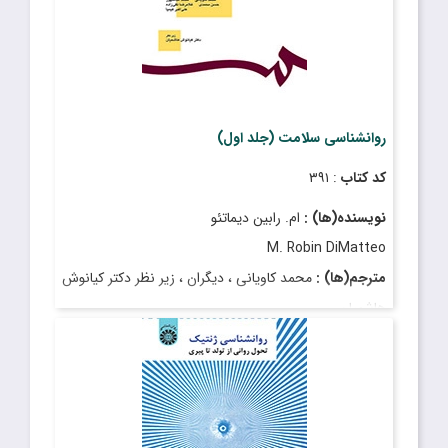
روانشناسی سلامت (جلد اول)
کد کتاب
: ۳۹۱
نویسنده(ها) :
ام. رابین دیماتئو
M. Robin DiMatteo
مترجم(ها) :
محمد کاویانی ، دیگران ، زیر نظر دکتر کیانوش
هاشمیان
Kianoosh Hashemian , PhD
قیمت
: ۶٬۶۵۰٬۰۰۰ ریال
تاریخ انتشار
: خرداد ۱۴۰۴