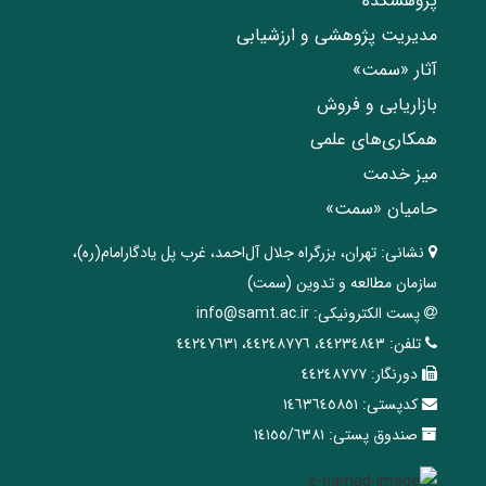
پژوهشکده
مدیریت پژوهشی و ارزشیابی
آثار «سمت»
بازاریابی و فروش
همکاری‌های علمی
میز خدمت
حامیان «سمت»
نشانی:
تهران، ‌بزرگراه ‌جلال آل‌احمد، غرب پل يادگار‌امام(ره)‌،
سازمان مطالعه و تدوین‌ (سمت)
پست الکترونیکی:
info@samt.ac.ir
تلفن:
٤٤٢٣٤٨٤٣، ٤٤٢٤٨٧٧٦، ٤٤٢٤٧٦٣١
دورنگار:
٤٤٢٤٨٧٧٧
کدپستی:
١٤٦٣٦٤٥٨٥١
صندوق پستی:
١٤١٥٥/٦٣٨١