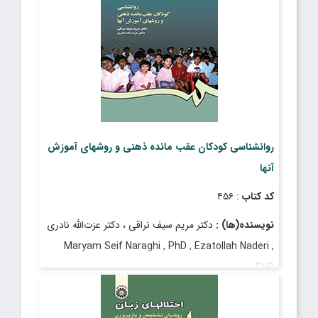
روانشناسی کودکان عقب مانده ذهنی و روشهای آموزش
آنها
کد کتاب
: ۴۵۶
نویسنده(ها) :
دکتر مریم سیف نراقى ، دکتر عزت‌الله نادرى
Maryam Seif Naraghi , PhD , Ezatollah Naderi ,
PhD
قیمت
: ۲٬۳۵۰٬۰۰۰ ریال
تاریخ انتشار
: خرداد ۱۴۰۳