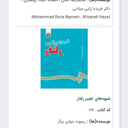
دکتر فریده ترابی میلانی
Mohammad Reza Nameni , Afsaneh Hayat
Roshanaei , Farideh Torabi Milani
قیمت
: ۲٬۳۸۰٬۰۰۰ ریال
تاریخ انتشار
: آذر ۱۴۰۲
شیوه‌های تغییر رفتار
کد کتاب
: ۶۱۶
نویسنده(ها) :
ریموند میلتن برگر