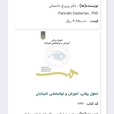
نویسنده(ها) :
دکتر پریرخ دادستان
Parirokh Dadsetan , PhD
قیمت
: ۳٬۶۵۰٬۰۰۰ ریال
تاریخ انتشار
: دی ۱۴۰۲
تحول روانی، آموزش و توانبخشی نابینایان
کد کتاب
: ۶۳۴
نویسنده(ها) :
محمدرضا نامنی ، افسانه حیات روشنایی ،