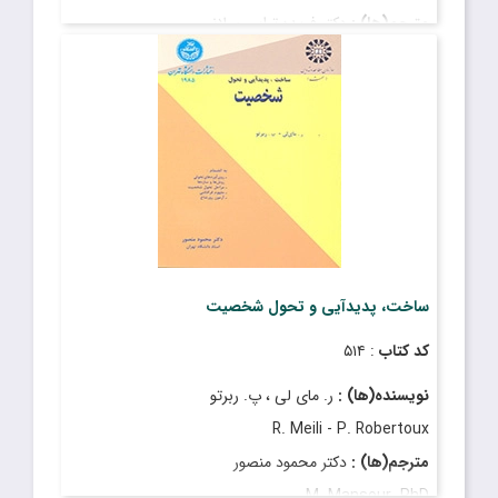
مترجم(ها) :
دکتر فریده ترابی میلانی
Farideh Torabi Milani
قیمت
: ۱۰٬۱۰۰٬۰۰۰ ریال
تاریخ انتشار
: بهمن ۱۴۰۴
ساخت، پدیدآیی و تحول شخصیت
کد کتاب
: ۵۱۴
نویسنده(ها) :
ر. مای لی ، پ. ربرتو
R. Meili - P. Robertoux
مترجم(ها) :
دکتر محمود منصور
M. Mansour. PhD