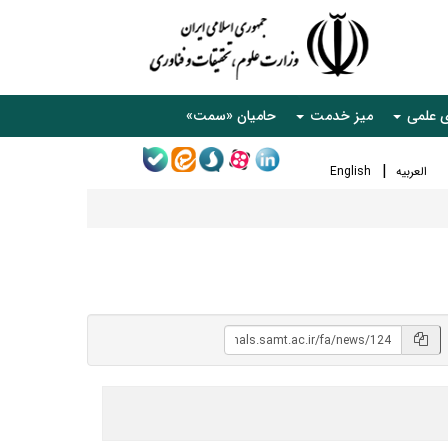
ی علمی
میز خدمت
حامیان «سمت»
العربیه
English