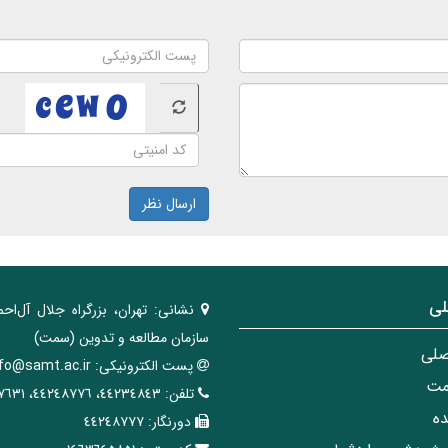
ارسال نظر
لی
نشانی:
تهران، ‌بزرگراه ‌جلال آل‌احم
سازمان مطالعه و تدوین‌ (سمت)
صلی
پست الکترونیکی:
nfo@samt.ac.ir
مت
تلفن:
٤٤٢٣٤٨٤٣، ٤٤٢٤٨٧٧٦، ٤٤٢٤٧٦٣١
ه
دورنگار:
٤٤٢٤٨٧٧٧