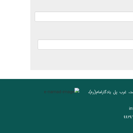
د، غرب پل يادگار‌امام(ره)‌،
i