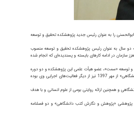
بوالحسنی را به عنوان رئیس جدید پژوهشکده تحقیق و توسعه
دت دو سال به عنوان رئیس پژوهشکده تحقیق و توسعه منصوب
زز سازمان در ادامه کارهای بایسته و پسندیده‌ای که انجام شده
یق و توسعه «سمت»، عضو هیأت علمی این پژوهشکده و دو دوره
نیز مدیریت امور پژوهشی و ارزشیابی سازمان «سمت» را بر عهده داشته است. سردبیری نشریه علمی و پژوهشی «پژوهش و نگارش کتب دانشگاهی» از مهر 1397 نیز از دیگر فعالیت‌های اجرایی وی بوده
عه علوم انسانی «سمت» در آذرماه ۸۲ و با رویکرد تأمین منابع علمی دانشگاهی و همچنین ارائه روایتی بومی از علوم انسانی و با هدف
 و پژوهشی «پژوهش و نگارش کتب دانشگاهی» و دو فصلنامه