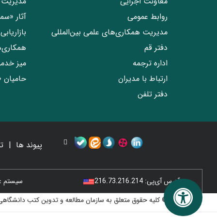
معاونت اجرایی
مدیریت 
روابط عمومی
آثار «س
مدیریت همکاری‌های علمی بین‌المللی
بازاریاب
دفتر قم
همکاری‌
اداره ترجمه
میز خدم
ارتباط با مدیران
حامیان 
دفتر تلفن
پیوند ها
ت
آدرس آی‌پی:
216.73.216.214
سیستم عامل
© کلیه حقوق متعلق به سازمان مطالعه و تدوین کتب دانشگاهی 