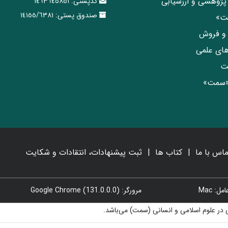
پژوهشی و ارزشیابی
کدپستی:
١٤٦٣٦٤٥٨٥١
صندوق پستی:
١٤١٥٥/٦٣٨١
مت»
ی و فروش
های علمی
ت
«سمت»
ماس با ما
کتاب ها
ثبت پیشنهادات، انتقادات و شکایت
: Mac
مرورگر: Google Chrome (131.0.0.0)
در علوم اسلامی و انسانی (سمت) می‌باشد.