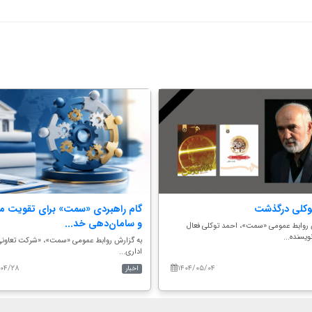
وکلی درگذشت
گام راهبردی «سمت» برای تقویت م
و سامان‌دهی خد...
 روابط عمومی «سمت»، احمد توکلی فعال
یسنده...
به گزارش روابط عمومی «سمت»، «شرکت تعاون
اداری...
/۰۴/۲۸
۱۴۰۴/۰۵/۰۴
اخبار