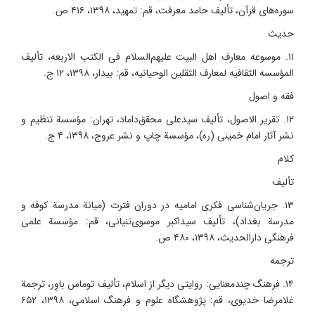
سوره‌های قرآن، تألیف حامد معرفت، قم: تمهید، ۱۳۹۸، ۴۱۶ ص.
حدیث
۱۱. موسوعه معارف اهل البیت علیهم‌السلام فی الکتب الاربعه، تألیف
المؤسسه الثقافیه لمعارف الثقلین الوحیانیه، قم: بیدار، ۱۳۹۸، ۱۲ ج.
فقه و اصول
۱۲. تقریر الاصول، تألیف سیدعلی محقق‌داماد، تهران: مؤسسة تنظیم و
نشر آثار امام خمینی (ره)، مؤسسة چاپ و نشر عروج، ۱۳۹۸، ۴ ج.
کلام
تألیف
۱۳. جریان‌شناسی فکری امامیه در دوران فترت (میانة مدرسة کوفه و
مدرسة بغداد)، تألیف سیداکبر موسوی‌تنیانی، قم: مؤسسة علمی
فرهنگی دارالحدیث، ۱۳۹۸، ۴۸۰ ص.
ترجمه
۱۴. فرهنگ چندمعنایی: روایتی دیگر از اسلام، تألیف توماس باوِر، ترجمة
غلامرضا خدیوی، قم: پژوهشگاه علوم و فرهنگ اسلامی، ۱۳۹۸، ۶۵۲