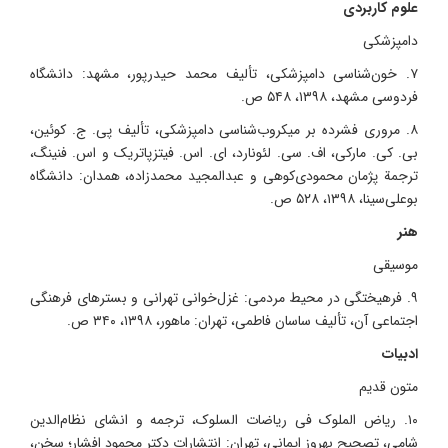
علوم کاربردی
دامپزشکی
۷. خون‌شناسی دامپزشکی، تألیف محمد حیدرپور، مشهد: دانشگاه
فردوسی مشهد، ۱۳۹۸، ۵۴۸ ص.
۸. مروری فشرده بر میکروب‌شناسی دامپزشکی، تألیف پی. ج. کوئین،
بی. کی. مارکی، اف. سی. لئونارد، ای. اس. فیتزپاتریک و اس. فنینگ،
ترجمة پژمان محمودی‌کوهی و عبدالمجید محمدزاده، همدان: دانشگاه
بوعلی‌سینا، ۱۳۹۸، ۵۲۸ ص.
هنر
موسیقی
۹. فرهیختگی در محیط مردمی: غزل‌خوانی تهرانی و بسترهای فرهنگی
اجتماعی آن، تألیف ساسان فاطمی، تهران: ماهور، ۱۳۹۸، ۳۴۰ ص.
ادبیات
متون قدیم
۱۰. ریاض الملوک فی ریاضات السلوک، ترجمه و انشای نظام‌الدین
شامی، تصحیح بهروز ایمانی، تهران: انتشارات دکتر محمود افشار؛ سخن،