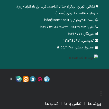
نشانی:
تهران، ‌بزرگراه ‌جلال آل‌احمد، غرب پل يادگار‌امام(ره)‌،
سازمان مطالعه و تدوین‌ (سمت)
پست الکترونیکی:
info@samt.ac.ir
تلفن:
٤٤٢٣٤٨٤٣، ٤٤٢٤٨٧٧٦، ٤٤٢٤٧٦٣١
دورنگار:
٤٤٢٤٨٧٧٧
کدپستی:
١٤٦٣٦٤٥٨٥١
صندوق پستی:
١٤١٥٥/٦٣٨١
پیوند ها
تماس با ما
کتاب ها