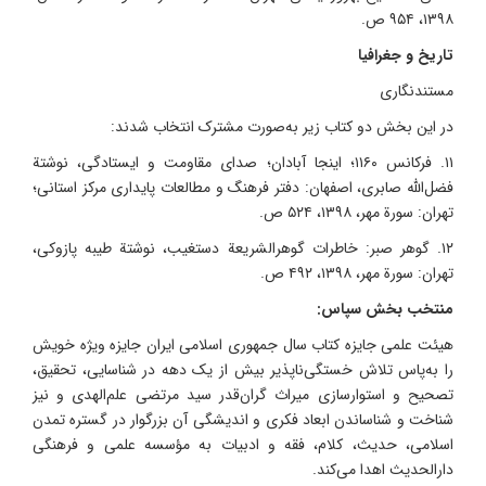
۱۳۹۸، ۹۵۴ ص.
تاریخ و جغرافیا
مستندنگاری
در این بخش دو کتاب زیر به‌صورت مشترک انتخاب شدند:
۱۱. فرکانس ۱۱۶۰؛ اینجا آبادان؛ صدای مقاومت و ایستادگی، نوشتة
فضل‌الله صابری، اصفهان: دفتر فرهنگ و مطالعات پایداری مرکز استانی؛
تهران: سورة مهر، ۱۳۹۸، ۵۲۴ ص.
۱۲. گوهر صبر: خاطرات گوهرالشریعة دستغیب، نوشتة طیبه پازوکی،
تهران: سورة مهر، ۱۳۹۸، ۴۹۲ ص.
منتخب بخش سپاس:
هیئت علمی جایزه کتاب سال جمهوری اسلامی ایران جایزه ویژه خویش
را به‌پاس تلاش خستگی‌ناپذیر بیش از یک دهه در شناسایی، تحقیق،
تصحیح و استوارسازی میراث گران‌قدر سید مرتضی علم‌الهدی و نیز
شناخت و شناساندن ابعاد فکری و اندیشگی آن بزرگوار در گستره تمدن
اسلامی، حدیث، کلام، فقه و ادبیات به مؤسسه علمی و فرهنگی
دارالحدیث اهدا می‌کند.