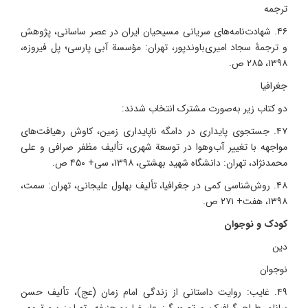
ترجمه
۴۶. شهادت‌نامه‌های سریانی مسیحیان ایران در عصر ساسانی، پژوهش
و ترجمۀ سجاد امیری‌باوندپور، تهران: مؤسسة آبی پارسی؛ پل فیروزه،
۱۳۹۸، ۲۸۵ ص.
جغرافیا
دو کتاب زیر به‌صورت مشترک انتخاب شدند:
۴۷. جستجوی پایداری در دامگه ناپایداری زمین، کاوش رهیافت‌های
مواجهه با تغییر آب‌وهوا در توسعة شهری، تألیف مظفر صرافی و علی
محمدنژاد، تهران: دانشگاه شهید بهشتی، ۱۳۹۸، سی+ ۴۵۰ ص.
۴۸. روش‌شناسی کمی در جغرافیا، تألیف بهلول علیجانی، تهران: سمت،
۱۳۹۸، هفت+ ۲۷۱ ص.
کودک و نوجوان
دین
نوجوان
۴۹. غایب: روایت داستانی از زندگی امام زمان (عج)، تألیف حسن
بیانلو، طراح گرافیک و تصویرگر: علیرضا پورحنیفه، تهران: سورة مهر،