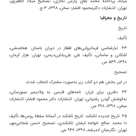
میانه، پرداختة محمد بقای وارس بخاری، تصحیح میلاد جعفرپور،
تهران: انتشارات دکترمحمود افشار؛ سخن، ۱۳۹۸، ۳ ج.
تاریخ و جغرافیا
تاریخ
تألیف
۴۳. تبارشناسی فرمانروایی‌های قفقاز در دوران باستان: هخامنشی،
اشکانی و ساسانی، تألیف علی علی‌بابایی‌درمنی، تهران: هزار کرمان،
۱۳۹۸، ۵۳۹ ص.
تصحیح
در این بخش هم دو کتاب زیر به‌صورت مشترک انتخاب شدند:
۴۴. دفتری برای ایران: نامه‌های فارسی به ولادیمیر مینورسکی،
به‌کوشش گودرز رشتیانی، تهران: انتشارات دکتر محمود افشار؛ انتشارات
سخن، ۱۳۹۸، ۶۹۸ ص.
۴۵. تاریخ جدیده تاشکند: تاریخ تاشکند در آستانة سلطة روس‌ها، تألیف
دا محمد صالح خواجه ایشان تاشکندی، تصحیح حسن شجاعی‌مهر،
تهران: نگارستان اندیشه، ۱۳۹۸، ۹۴۶ ص.