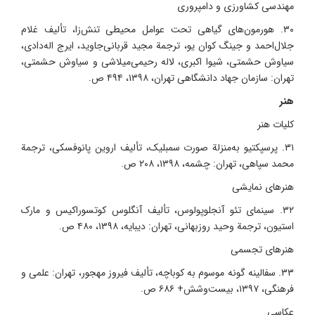
مهندسی کشاورزی و دامپروری
۳۰. هورمون‌های گیاهی تحت عوامل محیطی تنش‌زا، تألیف غلام
جلال‌احمد و جینگ کوان یو، ترجمة مجید قربانی‌جاوید، ایرج اله‌دادی،
سیاوش حشمتی، شیوا اکبری، لاله رحیمی‌میلاشی و سیاوش حشمتی،
تهران: سازمان جهاد دانشگاهی تهران، ۱۳۹۸، ۴۹۴ ص.
هنر
کلیات هنر
۳۱. پرسپکتیو به‌منزلة صورت سمبلیک، تألیف اروین پانوفسکی، ترجمة
محمد سپاهی، تهران: چشمه، ۱۳۹۸، ۲۰۸ ص.
هنرهای نمایشی
۳۲. سینمای تئو آنجلوپولوس، تألیف آنگلوس کوتسوراکیس و مارک
استیون، ترجمة وحید روزبهانی، تهران: دیبایه، ۱۳۹۸، ۴۸۰ ص.
هنرهای تجسمی
۳۳. سفالینه گونه موسوم به کوباچه، تألیف فیروز مهجور، تهران: علمی و
فرهنگی، ۱۳۹۷، بیست‌وشش+ ۶۸۶ ص.
عکاسی