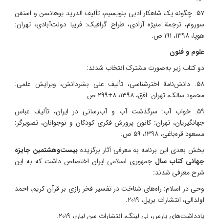
۵۷. چگونه یک شاهکار ادبی بنویسیم، تألیف الدرید یوهانسن و استفن
سوروم، ترجمة منیژه آزادی، طراح گرافیک: فریبا دولت‌آبادی، تهران:
هوپا، ۱۳۹۸، ۱۹۱ ص.
علوم و فنون
دو کتاب زیر به‌صورت مشترک انتخاب شدند:
۵۸. دانش‌نامة اخترشناسی، تألیف علی بشردانش، ویرایش علمی:
محمود سالک، تهران: افق، ۱۳۹۸، ۸+۲۹۹ ص.
۵۹. خواب آب: سرگذشت آب و آب‌رسانی در ایران، تألیف عباس
جهانگیریان، تهران: کانون پرورش فکری کودکان و نوجوانان، تصویرگر:
مسعود قره‌باغی، ۱۳۹۸، ۵۹ ص.
بخش بعدی این برنامه به معرفی آثار برگزیده
بیست‌وهشتمین جایزه
جهانی کتاب سال
جمهوری اسلامی ایران اختصاص داشت که به این
شرح معرفی شدند:
وحی در اسلام: راه‌های شناخت در تفسیر فخر رازی بر قرآن کریم، احمد
اولدالی، انتشارات بریل، ۲۰۱۹.
یادداشت‌های پارس، لی لینگ، انتشارات سن لیان، ۲۰۱۹.