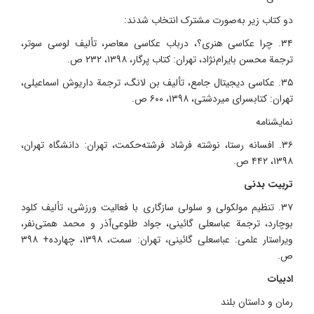
دو کتاب زیر به‌صورت مشترک انتخاب شدند:
۳۴. چرا عکاسی هنری؟، درباب عکاسی معاصر، تألیف لوسی سوتر،
ترجمة محسن بایرام‌نژاد، تهران: کتاب پرگار، ۱۳۹۸، ۲۳۲ ص.
۳۵. عکاسی دیجیتال جامع، تألیف بن لانگ، ترجمة داریوش اسماعیلی،
تهران: کتابسرای میردشتی، ۱۳۹۸، ۶۰۰ ص.
نمایشنامه
۳۶. افسانه رستا، نوشته فرشاد فرشته‌حکمت، تهران: دانشگاه تهران،
۱۳۹۸، ۴۴۲ ص.
تربیت بدنی
۳۷. تنظیم مولکولی و سلولی سازگاری با فعالیت ورزشی، تألیف کلود
بوچارد، ترجمة عباسعلی گائینی، جواد طلوعی‌آذر و محمد همتی‌نفر،
ویراستار علمی: عباسعلی گائینی، تهران: سمت، ۱۳۹۸، چهارده+ ۳۹۸
ص.
ادبیات
رمان و داستان بلند