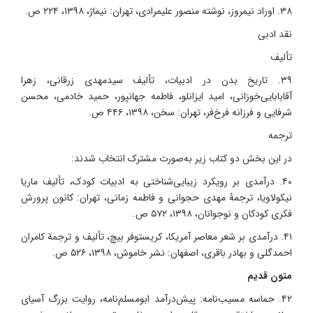
۳۸. اوراد نیمروز، نوشته منصور علیمرادی، تهران: نیماژ، ۱۳۹۸، ۲۲۴ ص.
نقد ادبی
تألیف
۳۹. تاریخ بدن در ادبیات، تألیف سیدمهدی زرقانی، زهرا
آقابابایی‌خوزانی، امید ایزانلو، فاطمه جهانپور، حمید خادمی، محسن
شرفایی و فرزانه فرخ‌فر، تهران: سخن، ۱۳۹۸، ۴۴۶ ص.
ترجمه
در این بخش دو کتاب زیر به‌صورت مشترک انتخاب شدند:
۴۰. درآمدی بر رویکرد زیبایی‌شناختی به ادبیات کودک، تألیف ماریا
نیکولاویا، ترجمۀ مهدی حجوانی و فاطمه زمانی، تهران: کانون پرورش
فکری کودکان و نوجوانان، ۱۳۹۸، ۵۷۲ ص.
۴۱. درآمدی بر شعر معاصر آمریکا، کریستوفر بیچ، تألیف و ترجمة کامران
احمدگلی و بهادر باقری، اصفهان: نشر خاموش، ۱۳۹۸، ۵۲۶ ص.
متون قدیم
۴۲. حماسه مسیب‌نامه: پیش‌درآمد ابومسلم‌نامه، روایت بزرگ آسیای