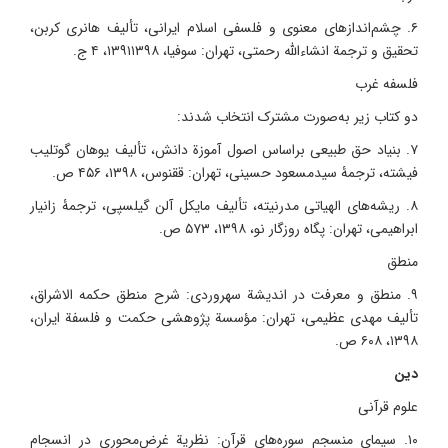
۶. چشم‌اندازهای معنوی و فلسفی اسلام ایرانی، تألیف هانری کربن،
تحقیق و ترجمة انشاءالله رحمتی، تهران: سوفیا، ۱۳۹۱۱۳۹۸، ۴ ج.
فلسفه غرب
دو کتاب زیر به‌صورت مشترک انتخاب شدند:
۷. بنیاد حق طبیعی براساس اصول آموزة دانش، تألیف یوهان گوتلیب
فیشته، ترجمۀ سیدمسعود حسینی، تهران: ققنوس، ۱۳۹۸، ۴۵۶ ص.
۸. ریشه‌های الهیاتی مدرنیته، تألیف مایکل آلن گیلسپی، ترجمۀ زانیار
ابراهیمی، تهران: پگاه روزگار نو، ۱۳۹۸، ۵۷۳ ص.
منطق
۹. منطق و معرفت در اندیشة سهروردی: شرح منطق حکمه الاشراق،
تألیف مهدی عظیمی، تهران: مؤسسة پژوهشی حکمت و فلسفة ایران،
۱۳۹۸، ۶۰۸ ص.
دین
علوم قرآنی
۱۰. سیمای منسجم سوره‌های قرآن: نظریة غرض‌محوری در انسجام