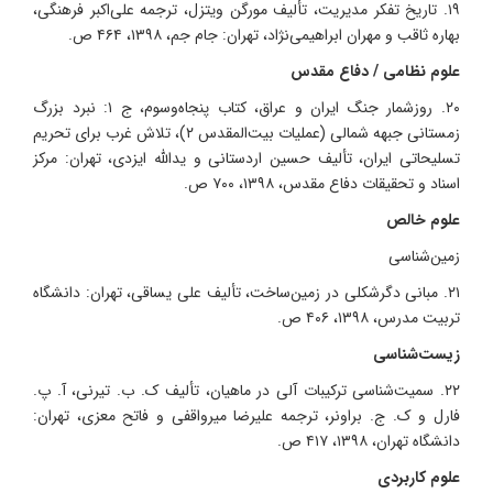
۱۹. تاریخ تفکر مدیریت، تألیف مورگن ویتزل، ترجمه علی‌اکبر فرهنگی،
بهاره ثاقب و مهران ابراهیمی‌نژاد، تهران: جام جم، ۱۳۹۸، ۴۶۴ ص.
علوم نظامی / دفاع مقدس
۲۰. روزشمار جنگ ایران و عراق، کتاب پنجاه‌وسوم، ج ۱: نبرد بزرگ
زمستانی جبهه شمالی (عملیات بیت‌المقدس ۲)، تلاش غرب برای تحریم
تسلیحاتی ایران، تألیف حسین اردستانی و یدالله ایزدی، تهران: مرکز
اسناد و تحقیقات دفاع مقدس، ۱۳۹۸، ۷۰۰ ص.
علوم خالص
زمین‌شناسی
۲۱. مبانی دگرشکلی در زمین‌ساخت، تألیف علی یساقی، تهران: دانشگاه
تربیت مدرس، ۱۳۹۸، ۴۰۶ ص.
زیست‌شناسی
۲۲. سمیت‌شناسی ترکیبات آلی در ماهیان، تألیف ک. ب. تیرنی، آ. پ.
فارل و ک. ج. براونر، ترجمه علیرضا میرواقفی و فاتح معزی، تهران:
دانشگاه تهران، ۱۳۹۸، ۴۱۷ ص.
علوم کاربردی