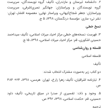
۲. دانشنامه تبرستان و مازندران، تألیف گروه نویسندگان، سرپرست
گروه نویسندگان و ویراستاران: جهانگیر نصری‌اشرفی، سرپرست
ویراستاران: جعفر شجاع‌کیهانی، ویراستار نهایی: معصومه افشار، تهران‏‫:
نشر نی؛ ساری: مؤسسة درنگستان‏‫، ۱۳۹۸، ۵ ج.
نسخ خطی
۳. فهرست نسخه‌های خطی مرکز احیاء میراث اسلامی، تألیف سیداحمد
حسینی اشکوری، قم: مرکز احیاء میراث اسلامی، ۱۳۹۸، ۱۵ ج.
فلسفه و روان‌شناسی
فلسفه اسلامی
تألیف
دو کتاب زیر به‌صورت مشترک انتخاب شدند:
۴. تبارنامه اشراقیان، تألیف زهرا زارع، تهران: هرمس، ۱۳۹۸، ۲۴+ ۴۸۴
ص.
۵. وجود و ذات: تفسیری از صدرا در سیاق تاریخی، تألیف داود
حسینی، قم: حکمت اسلامی، ۱۳۹۸، ۳۹۲ ص.
ترجمه