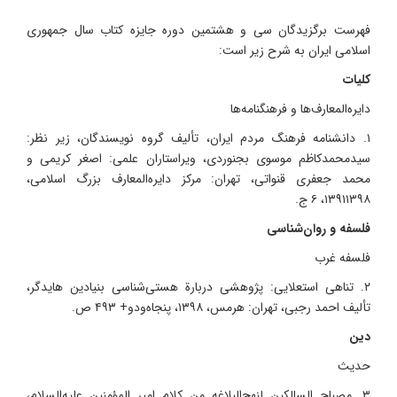
فهرست برگزیدگان سی و هشتمین دوره جایزه کتاب سال جمهوری
اسلامی ایران به شرح زیر است:
کلیات
دایره‌المعارف‌ها و فرهنگنامه‌ها
۱. دانشنامه فرهنگ مردم ایران، تألیف گروه نویسندگان، زیر نظر:
سیدمحمدکاظم موسوی بجنوردی، ویراستاران علمی: اصغر کریمی و
محمد جعفری قنواتی، تهران: مرکز دایره‌المعارف بزرگ اسلامی،
۱۳۹۱۱۳۹۸، ۶ ج.
فلسفه و روان‌شناسی
فلسفه غرب
۲. تناهی استعلایی: پژوهشی دربارة هستی‌شناسی بنیادین هایدگر،
تألیف احمد رجبی، تهران: هرمس، ۱۳۹۸، پنجاه‌ودو+ ۴۹۳ ص.
دین
حدیث
۳. مصباح السالکین لنهج‌البلاغه من کلام امیر المؤمنین علیه‌السلام،