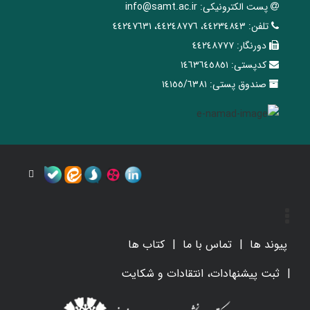
پست الکترونیکی:
info@samt.ac.ir
تلفن:
٤٤٢٣٤٨٤٣، ٤٤٢٤٨٧٧٦، ٤٤٢٤٧٦٣١
دورنگار:
٤٤٢٤٨٧٧٧
کدپستی:
١٤٦٣٦٤٥٨٥١
صندوق پستی:
١٤١٥٥/٦٣٨١
پیوند ها
تماس با ما
کتاب ها
ثبت پیشنهادات، انتقادات و شکایت