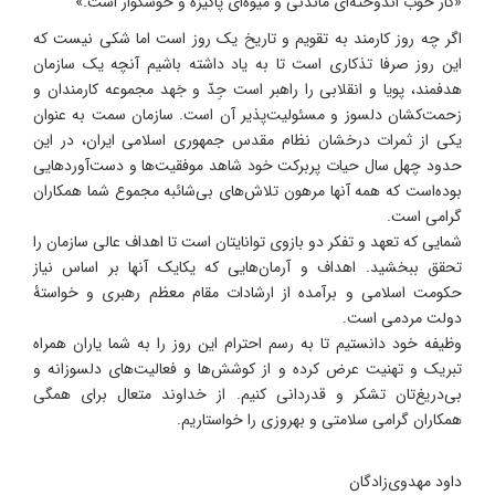
«کار خوب اندوخته‌ای ماندنی و میوه‌ای پاکیزه و خوشگوار است.»
اگر چه روز کارمند به تقویم و تاریخ یک روز است اما شکی نیست که
این روز صرفا تذکاری است تا به یاد داشته باشیم آنچه یک سازمان
هدفمند، پویا و انقلابی را راهبر است جِدّ و جَهد مجموعه کارمندان و
زحمت‌کشان دلسوز و مسئولیت‌پذیر آن است. سازمان سمت به عنوان
یکی از ثمرات درخشان نظام مقدس جمهوری اسلامی ایران، در این
حدود چهل سال حیات پربرکت خود شاهد موفقیت‌ها و دست‌آوردهایی‌
بوده‌است که همه آنها مرهون تلاش‌های بی‌شائبه مجموع شما همکاران
گرامی است.
شمایی که تعهد و تفکر دو بازوی توانایتان است تا اهداف عالی سازمان را
تحقق ببخشید. اهداف و آرمان‌هایی که یکا‌یک آنها بر اساس نیاز
حکومت اسلامی و برآمده از ارشادات مقام معظم رهبری و خواستۀ
دولت مردمی است.
وظیفه خود ‌دانستیم تا به رسم احترام این روز را به شما یاران همراه
تبریک و تهنیت عرض کرده و از کوشش‌ها و فعالیت‌های دلسوزانه و
بی‌دریغ‌تان تشکر و قدردانی ‌کنیم. از خداوند متعال برای همگی
همکاران گرامی سلامتی و بهروزی را خواستاریم.
داود مهدوی‌زادگان