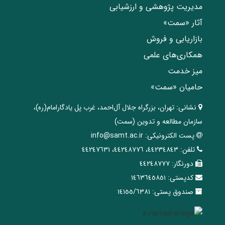
مدیریت پژوهشی و ارزشیابی
آثار «سمت»
بازاریابی و فروش
همکاری‌های علمی
میز خدمت
حامیان «سمت»
نشانی:
تهران، ‌بزرگراه ‌جلال آل‌احمد، غرب پل يادگار‌امام(ره)‌،
سازمان مطالعه و تدوین‌ (سمت)
پست الکترونیکی:
info@samt.ac.ir
تلفن:
٤٤٢٣٤٨٤٣، ٤٤٢٤٨٧٧٦، ٤٤٢٤٧٦٣١
دورنگار:
٤٤٢٤٨٧٧٧
کدپستی:
١٤٦٣٦٤٥٨٥١
صندوق پستی:
١٤١٥٥/٦٣٨١