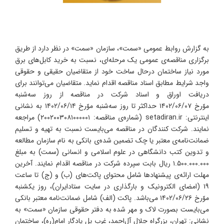
به گزارش روابط عمومی «سمت»، سازمان «سمت» در نظر دارد از طریق
برگزاری مناقصه‌ی عمومی یک مرحله‌ای، نسبت به خرید کابل‌های برق
مورد نیاز ساختمان درحال ساخت خود از متقاضیان حقیقی و حقوقی
واجد شرایط مطابق اسناد مناقصه اقدام نماید. متقاضیان می‌توانند برای
دریافت اوراق و اسناد شرکت در مناقصه از روز سه‌شنبه
موّرخ ۱۴۰۲/۰۶/۰۷ حداکثر تا روز سه‌شنبه موّرخ ۱۴۰۲/۰۶/۱۴ به نشانی
اینترنتی: setadiran.ir (شماره‌ی مناقصه: ۲۰۰۲۰۰۳۰۸۱۰۰۰۰۰۱) مراجعه
نمایند. شرکت کنندگان در مناقصه می‌بایست نسبت به تهیه و تسلیم
ضمانت‌نامه‌ی معتبر یا چک تضمین شده‌ی بانکی به نام سازمان مطالعه
و تدوین کتب دانشگاهی در علوم اسلامی و انسانی (سمت) به مبلغ
۱.۵۰۰.۰۰۰.۰۰۰ ریال بابت سپرده شرکت در مناقصه اقدام نمایند. آخرین
مهلت ارائه‌ی پیشنهادها شامل محتوای پاکت‌های (ب) و (ج) تا ساعت
۱۹ (امضای الکترونیک و بارگذاری در سایت ستادایران)، روز یکشنبه
موّرخ ۱۴۰۲/۰۶/۲۶ می‌باشد. پاکت (الف) شامل ضمانت‌نامه معتبر بانکی
می‌بایست بصورت لاک و مهر شده به دفتر حقوقی سازمان «سمت» به
نشانی: تهران، بزرگراه جلال آل‌احمد، غرب پل یادگار امام(ره)، ساختمان