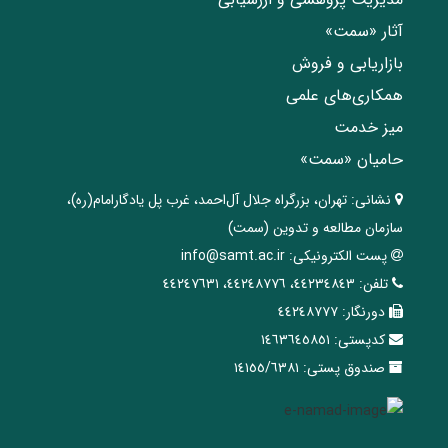
آثار «سمت»
بازاریابی و فروش
همکاری‌های علمی
میز خدمت
حامیان «سمت»
نشانی:
تهران، ‌بزرگراه ‌جلال آل‌احمد، غرب پل يادگار‌امام(ره)‌،
سازمان مطالعه و تدوین‌ (سمت)
پست الکترونیکی:
info@samt.ac.ir
تلفن:
٤٤٢٣٤٨٤٣، ٤٤٢٤٨٧٧٦، ٤٤٢٤٧٦٣١
دورنگار:
٤٤٢٤٨٧٧٧
کدپستی:
١٤٦٣٦٤٥٨٥١
صندوق پستی:
١٤١٥٥/٦٣٨١