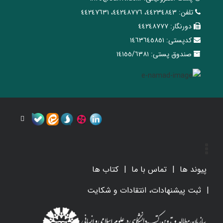
تلفن:
٤٤٢٣٤٨٤٣، ٤٤٢٤٨٧٧٦، ٤٤٢٤٧٦٣١
دورنگار:
٤٤٢٤٨٧٧٧
کدپستی:
١٤٦٣٦٤٥٨٥١
صندوق پستی:
١٤١٥٥/٦٣٨١
پیوند ها
تماس با ما
کتاب ها
ثبت پیشنهادات، انتقادات و شکایت