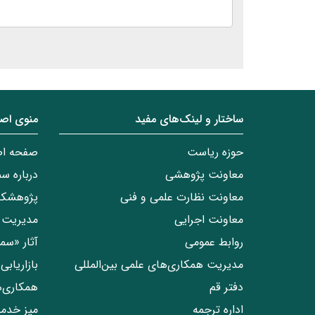
ساختار‌‌ و‌‌ لینک‌های مفید
منوی اص
حوزه ریاست
صفحه ا
معاونت پژوهشی
درباره س
معاونت نظارت علمی و فنی
پژوهشکد
معاونت اجرایی
مدیریت 
روابط عمومی
آثار «س
مدیریت همکاری‌های علمی بین‌المللی
بازاریاب
دفتر قم
همکاری‌
اداره ترجمه
میز خدم