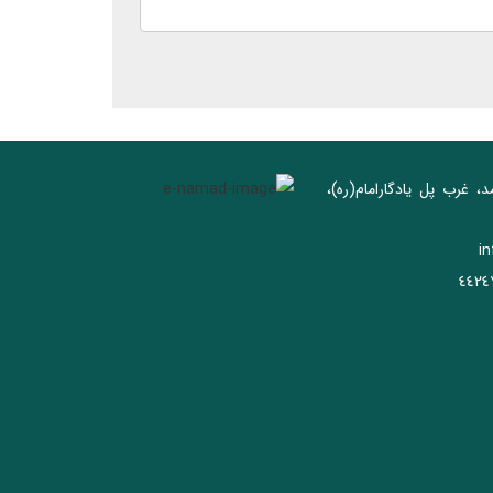
د، غرب پل يادگار‌امام(ره)‌،
i