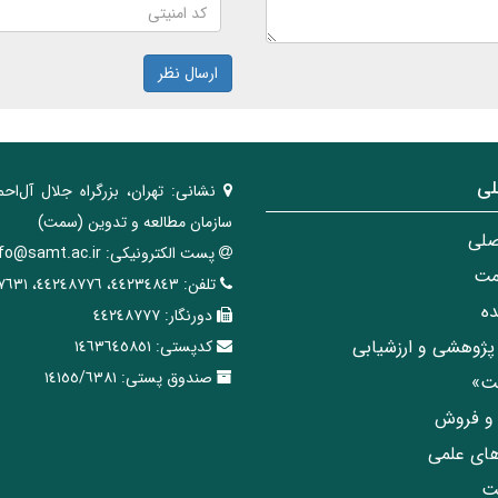
ارسال نظر
لی
نشانی:
تهران، ‌بزرگراه ‌جلال آل‌احم
سازمان مطالعه و تدوین‌ (سمت)
صلی
پست الکترونیکی:
nfo@samt.ac.ir
مت
تلفن:
٤٤٢٣٤٨٤٣، ٤٤٢٤٨٧٧٦، ٤٤٢٤٧٦٣١
ه
دورنگار:
٤٤٢٤٨٧٧٧
پژوهشی و ارزشیابی
کدپستی:
١٤٦٣٦٤٥٨٥١
صندوق پستی:
١٤١٥٥/٦٣٨١
مت»
ی و فروش
های علمی
ت