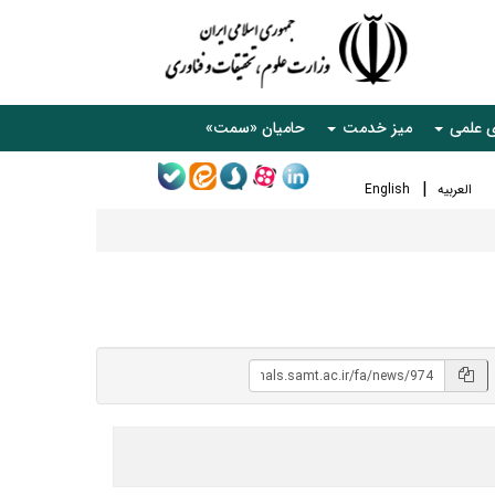
ی علمی
میز خدمت
حامیان «سمت»
العربیه
English