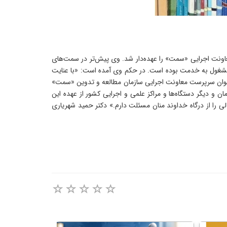
اونت اجرایی «سمت» را عهده‌دار شد. وی پیش‌تر در سمت‌های
 مشغول به خدمت بوده است. در حکم وی آمده است: «با عنایت
علمی، تعهد و برخورداری از تجارب ارزنده در حوزه های اجرایی، اداری و مالی و حقوقی حضرتعالی را از تاریخ 1405/3/25 به عنوان سرپرست معاونت اجرایی سازمان مطالعه و تدوین «سمت»
ن و دیگر دستگاه‌ها و مراکز علمی و اجرایی کشور از عهده این
ی را از درگاه خداوند منان مسئلت دارم.» دکتر حمید شهریاری