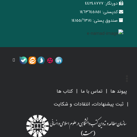
دورنگار:
٤٤٢٤٨٧٧٧
کدپستی:
١٤٦٣٦٤٥٨٥١
صندوق پستی:
١٤١٥٥/٦٣٨١
پیوند ها
تماس با ما
کتاب ها
ثبت پیشنهادات، انتقادات و شکایت