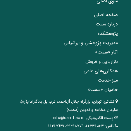
منوی اصلی
صفحه اصلی
درباره سمت
پژوهشکده
مدیریت پژوهشی و ارزشیابی
آثار «سمت»
بازاریابی و فروش
همکاری‌های علمی
میز خدمت
حامیان «سمت»
نشانی:
تهران، ‌بزرگراه ‌جلال آل‌احمد، غرب پل يادگار‌امام(ره)‌،
سازمان مطالعه و تدوین‌ (سمت)
پست الکترونیکی:
info@samt.ac.ir
تلفن:
٤٤٢٣٤٨٤٣، ٤٤٢٤٨٧٧٦، ٤٤٢٤٧٦٣١