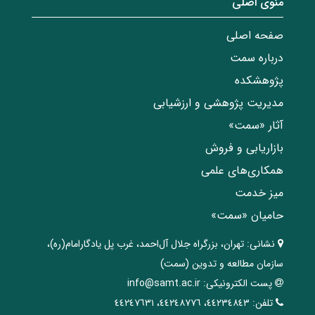
منوی اصلی
صفحه اصلی
درباره سمت
پژوهشکده
مدیریت پژوهشی و ارزشیابی
آثار «سمت»
بازاریابی و فروش
همکاری‌های علمی
میز خدمت
حامیان «سمت»
نشانی:
تهران، ‌بزرگراه ‌جلال آل‌احمد، غرب پل يادگار‌امام(ره)‌،
سازمان مطالعه و تدوین‌ (سمت)
پست الکترونیکی:
info@samt.ac.ir
تلفن:
٤٤٢٣٤٨٤٣، ٤٤٢٤٨٧٧٦، ٤٤٢٤٧٦٣١