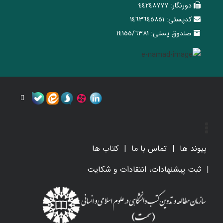
دورنگار:
٤٤٢٤٨٧٧٧
کدپستی:
١٤٦٣٦٤٥٨٥١
صندوق پستی:
١٤١٥٥/٦٣٨١
پیوند ها
تماس با ما
کتاب ها
ثبت پیشنهادات، انتقادات و شکایت