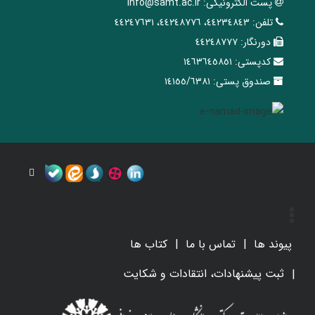
پست الکترونیکی:
info@samt.ac.ir
تلفن:
٤٤٢٣٤٨٤٣، ٤٤٢٤٨٧٧٦، ٤٤٢٤٧٦٣١
دورنگار:
٤٤٢٤٨٧٧٧
کدپستی:
١٤٦٣٦٤٥٨٥١
صندوق پستی:
١٤١٥٥/٦٣٨١
پیوند ها
تماس با ما
کتاب ها
ثبت پیشنهادات، انتقادات و شکایت