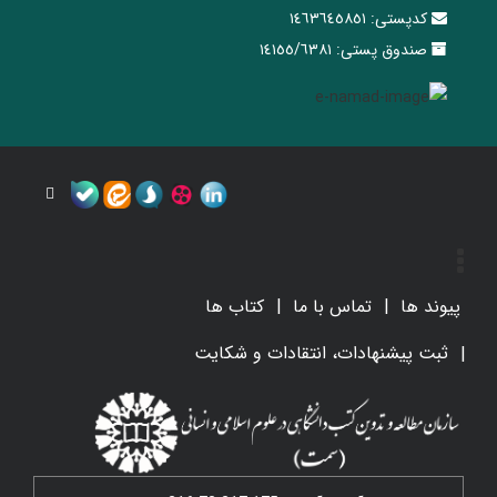
کدپستی:
١٤٦٣٦٤٥٨٥١
صندوق پستی:
١٤١٥٥/٦٣٨١
پیوند ها
تماس با ما
کتاب ها
ثبت پیشنهادات، انتقادات و شکایت