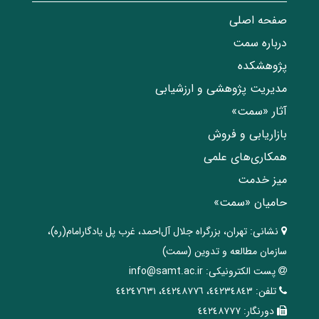
صفحه اصلی
درباره سمت
پژوهشکده
مدیریت پژوهشی و ارزشیابی
آثار «سمت»
بازاریابی و فروش
همکاری‌های علمی
میز خدمت
حامیان «سمت»
نشانی:
تهران، ‌بزرگراه ‌جلال آل‌احمد، غرب پل يادگار‌امام(ره)‌،
سازمان مطالعه و تدوین‌ (سمت)
پست الکترونیکی:
info@samt.ac.ir
تلفن:
٤٤٢٣٤٨٤٣، ٤٤٢٤٨٧٧٦، ٤٤٢٤٧٦٣١
دورنگار:
٤٤٢٤٨٧٧٧