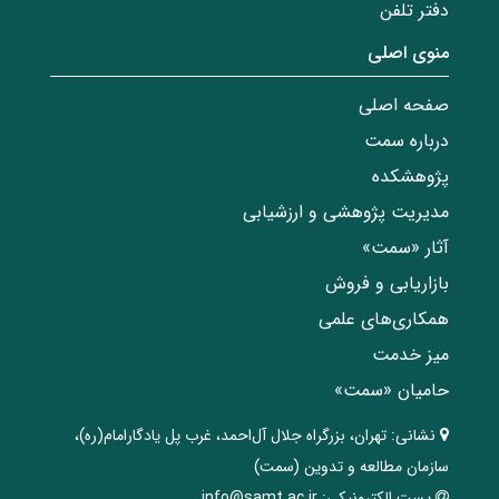
دفتر تلفن
منوی اصلی
صفحه اصلی
درباره سمت
پژوهشکده
مدیریت پژوهشی و ارزشیابی
آثار «سمت»
بازاریابی و فروش
همکاری‌های علمی
میز خدمت
حامیان «سمت»
نشانی:
تهران، ‌بزرگراه ‌جلال آل‌احمد، غرب پل يادگار‌امام(ره)‌،
سازمان مطالعه و تدوین‌ (سمت)
پست الکترونیکی:
info@samt.ac.ir