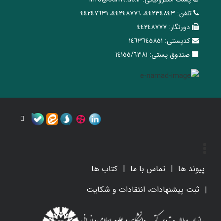
تلفن:
٤٤٢٣٤٨٤٣، ٤٤٢٤٨٧٧٦، ٤٤٢٤٧٦٣١
دورنگار:
٤٤٢٤٨٧٧٧
کدپستی:
١٤٦٣٦٤٥٨٥١
صندوق پستی:
١٤١٥٥/٦٣٨١
پیوند ها
تماس با ما
کتاب ها
ثبت پیشنهادات، انتقادات و شکایت