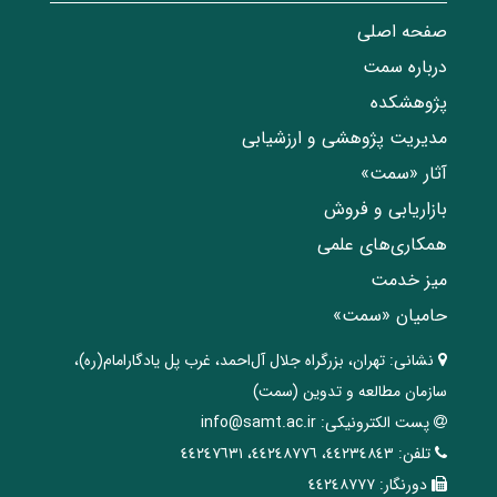
صفحه اصلی
درباره سمت
پژوهشکده
مدیریت پژوهشی و ارزشیابی
آثار «سمت»
بازاریابی و فروش
همکاری‌های علمی
میز خدمت
حامیان «سمت»
نشانی:
تهران، ‌بزرگراه ‌جلال آل‌احمد، غرب پل يادگار‌امام(ره)‌،
سازمان مطالعه و تدوین‌ (سمت)
پست الکترونیکی:
info@samt.ac.ir
تلفن:
٤٤٢٣٤٨٤٣، ٤٤٢٤٨٧٧٦، ٤٤٢٤٧٦٣١
دورنگار:
٤٤٢٤٨٧٧٧