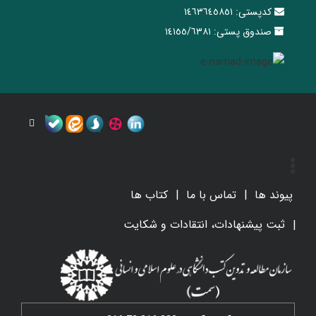
کدپستی:
١٤٦٣٦٤٥٨٥١
صندوق پستی:
١٤١٥٥/٦٣٨١
پیوند ها
تماس با ما
کتاب ها
ثبت پیشنهادات، انتقادات و شکایت