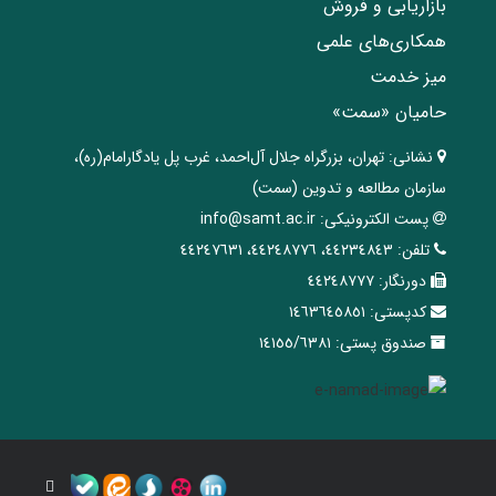
بازاریابی و فروش
همکاری‌های علمی
میز خدمت
حامیان «سمت»
نشانی:
تهران، ‌بزرگراه ‌جلال آل‌احمد، غرب پل يادگار‌امام(ره)‌،
سازمان مطالعه و تدوین‌ (سمت)
پست الکترونیکی:
info@samt.ac.ir
تلفن:
٤٤٢٣٤٨٤٣، ٤٤٢٤٨٧٧٦، ٤٤٢٤٧٦٣١
دورنگار:
٤٤٢٤٨٧٧٧
کدپستی:
١٤٦٣٦٤٥٨٥١
صندوق پستی:
١٤١٥٥/٦٣٨١