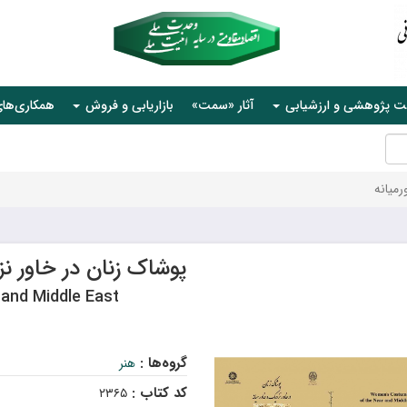
ت پژوهشی و ارزشیابی
آثار «سمت»
بازاریابی و فروش
همکاری‌ها
رمیانه
پوشاک زنان در خاور نز
and Middle East
گروه‌ها :
هنر
کد کتاب :
۲۳۶۵