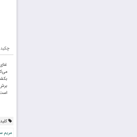
چکیده
غنای
می‌ک
بکشد
برش 
است.
کلیدو
مریم سر