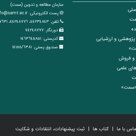
سازمان مطالعه و تدوین‌ (سمت)
صلی
پست الکترونیکی:
nfo@samt.ac.ir
مت
تلفن:
٤٤٢٣٤٨٤٣، ٤٤٢٤٨٧٧٦، ٤٤٢٤٧٦٣١
ه
دورنگار:
٤٤٢٤٨٧٧٧
پژوهشی و ارزشیابی
کدپستی:
١٤٦٣٦٤٥٨٥١
صندوق پستی:
١٤١٥٥/٦٣٨١
مت»
ی و فروش
های علمی
ت
«سمت»
ماس با ما
کتاب ها
ثبت پیشنهادات، انتقادات و شکایت