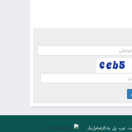
د، غرب پل يادگار‌امام(ره)‌،