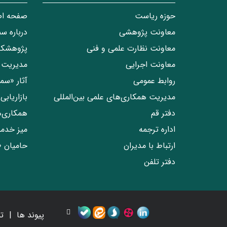
حوزه ریاست
صفحه ا
معاونت پژوهشی
درباره س
معاونت نظارت علمی و فنی
پژوهشکد
معاونت اجرایی
مدیریت 
روابط عمومی
آثار «س
مدیریت همکاری‌های علمی بین‌المللی
بازاریاب
دفتر قم
همکاری‌
اداره ترجمه
میز خدم
ارتباط با مدیران
حامیان 
دفتر تلفن
پیوند ها
ت