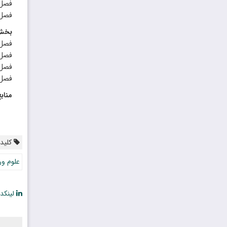
فصل 
فصل ن
بخش 
فصل 
فصل 
فصل 
فصل 
مناب
کلیدو
علوم و
لینکد