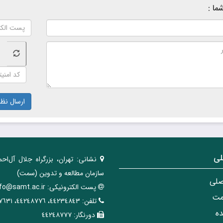
ما :
ارسال نظر
لی
نشانی:
تهران، ‌بزرگراه ‌جلال آل‌احم
سازمان مطالعه و تدوین‌ (سمت)
صلی
پست الکترونیکی:
nfo@samt.ac.ir
مت
تلفن:
٤٤٢٣٤٨٤٣، ٤٤٢٤٨٧٧٦، ٤٤٢٤٧٦٣١
ه
دورنگار:
٤٤٢٤٨٧٧٧