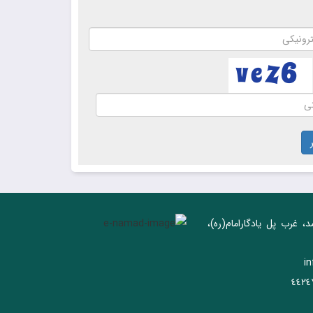
د، غرب پل يادگار‌امام(ره)‌،
i