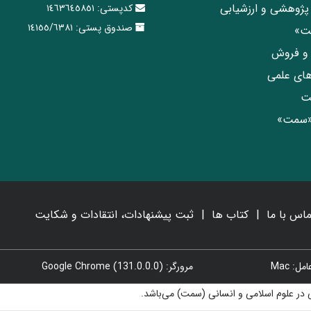
پژوهشی و ارزشیابی
کدپستی:
١٤٦٣٦٤٥٨٥١
صندوق پستی:
١٤١٥٥/٦٣٨١
مت»
ی و فروش
های علمی
ت
«سمت»
ماس با ما
کتاب ها
ثبت پیشنهادات، انتقادات و شکایت
: Mac
مرورگر: Google Chrome (131.0.0.0)
در علوم اسلامی و انسانی (سمت) می‌باشد.