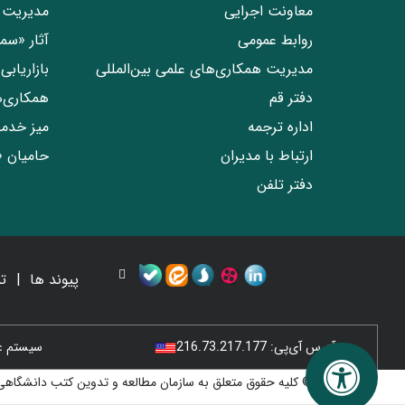
معاونت اجرایی
مدیریت 
روابط عمومی
آثار «س
مدیریت همکاری‌های علمی بین‌المللی
بازاریاب
دفتر قم
همکاری‌
اداره ترجمه
میز خدم
ارتباط با مدیران
حامیان 
دفتر تلفن
پیوند ها
ت
آدرس آی‌پی:
216.73.217.177
سیستم عامل
© کلیه حقوق متعلق به سازمان مطالعه و تدوین کتب دانشگاهی 