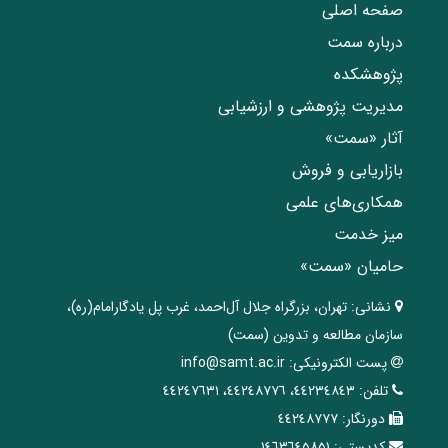
صفحه اصلی
درباره سمت
پژوهشکده
مدیریت پژوهشی و ارزشیابی
آثار «سمت»
بازاریابی و فروش
همکاری‌های علمی
میز خدمت
حامیان «سمت»
نشانی:
تهران، ‌بزرگراه ‌جلال آل‌احمد، غرب پل يادگار‌امام(ره)‌،
سازمان مطالعه و تدوین‌ (سمت)
پست الکترونیکی:
info@samt.ac.ir
تلفن:
٤٤٢٣٤٨٤٣، ٤٤٢٤٨٧٧٦، ٤٤٢٤٧٦٣١
دورنگار:
٤٤٢٤٨٧٧٧
کدپستی:
١٤٦٣٦٤٥٨٥١