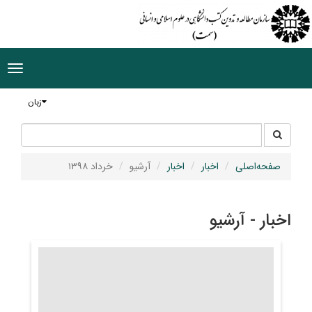
ggle
tion
زبان
جستجو
جستجو
در
سایت
صفحه‌اصلی
اخبار
اخبار
آرشیو
خرداد ۱۳۹۸
اخبار - آرشیو