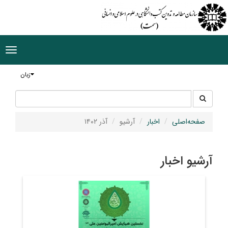
ggle
tion
زبان
جستجو
جستجو
در
سایت
صفحه‌اصلی
اخبار
آرشیو
آذر ۱۴۰۲
آرشیو اخبار