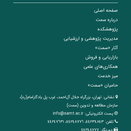
صفحه اصلی
درباره سمت
پژوهشکده
مدیریت پژوهشی و ارزشیابی
آثار «سمت»
بازاریابی و فروش
همکاری‌های علمی
میز خدمت
حامیان «سمت»
نشانی:
تهران، ‌بزرگراه ‌جلال آل‌احمد، غرب پل يادگار‌امام(ره)‌،
سازمان مطالعه و تدوین‌ (سمت)
پست الکترونیکی:
info@samt.ac.ir
تلفن:
٤٤٢٣٤٨٤٣، ٤٤٢٤٨٧٧٦، ٤٤٢٤٧٦٣١
دورنگار:
٤٤٢٤٨٧٧٧