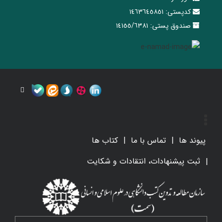
کدپستی:
١٤٦٣٦٤٥٨٥١
صندوق پستی:
١٤١٥٥/٦٣٨١
پیوند ها
تماس با ما
کتاب ها
ثبت پیشنهادات، انتقادات و شکایت