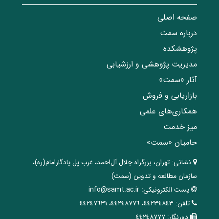
صفحه اصلی
درباره سمت
پژوهشکده
مدیریت پژوهشی و ارزشیابی
آثار «سمت»
بازاریابی و فروش
همکاری‌های علمی
میز خدمت
حامیان «سمت»
نشانی:
تهران، ‌بزرگراه ‌جلال آل‌احمد، غرب پل يادگار‌امام(ره)‌،
سازمان مطالعه و تدوین‌ (سمت)
پست الکترونیکی:
info@samt.ac.ir
تلفن:
٤٤٢٣٤٨٤٣، ٤٤٢٤٨٧٧٦، ٤٤٢٤٧٦٣١
دورنگار:
٤٤٢٤٨٧٧٧