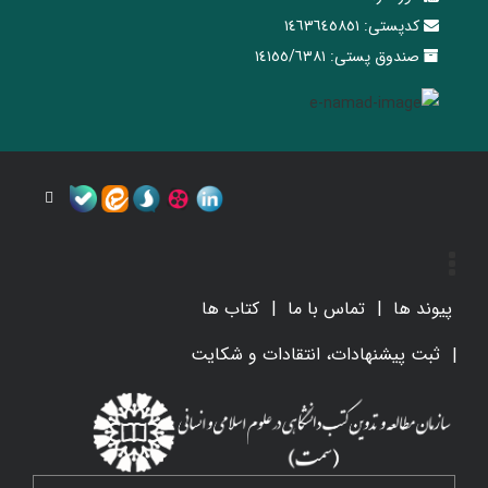
کدپستی:
١٤٦٣٦٤٥٨٥١
صندوق پستی:
١٤١٥٥/٦٣٨١
پیوند ها
تماس با ما
کتاب ها
ثبت پیشنهادات، انتقادات و شکایت