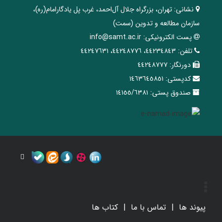
نشانی:
تهران، ‌بزرگراه ‌جلال آل‌احمد، غرب پل يادگار‌امام(ره)‌،
سازمان مطالعه و تدوین‌ (سمت)
پست الکترونیکی:
info@samt.ac.ir
تلفن:
٤٤٢٣٤٨٤٣، ٤٤٢٤٨٧٧٦، ٤٤٢٤٧٦٣١
دورنگار:
٤٤٢٤٨٧٧٧
کدپستی:
١٤٦٣٦٤٥٨٥١
صندوق پستی:
١٤١٥٥/٦٣٨١
پیوند ها
تماس با ما
کتاب ها